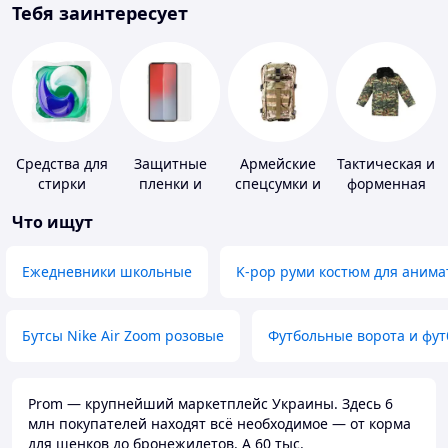
Тебя заинтересует
Средства для
Защитные
Армейские
Тактическая и
стирки
пленки и
спецсумки и
форменная
стекла для
рюкзаки
одежда
Что ищут
портативных
устройств
Ежедневники школьные
K-pop руми костюм для анима
Бутсы Nike Air Zoom розовые
Футбольные ворота и фу
Prom — крупнейший маркетплейс Украины. Здесь 6
млн покупателей находят всё необходимое — от корма
для щенков до бронежилетов. А 60 тыс.