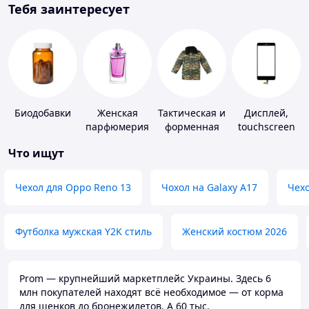
Тебя заинтересует
Биодобавки
Женская
Тактическая и
Дисплей,
парфюмерия
форменная
touchscreen
одежда
для
Что ищут
телефонов
Чехол для Oppo Reno 13
Чохол на Galaxy A17
Чехо
Футболка мужская Y2K стиль
Женский костюм 2026
Prom — крупнейший маркетплейс Украины. Здесь 6
млн покупателей находят всё необходимое — от корма
для щенков до бронежилетов. А 60 тыс.