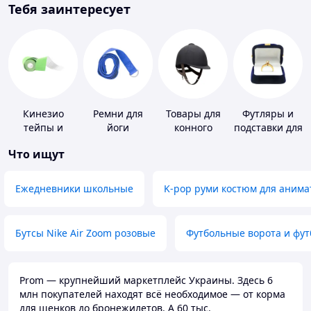
Тебя заинтересует
Кинезио
Ремни для
Товары для
Футляры и
тейпы и
йоги
конного
подставки для
средства для
спорта
драгоценносте
Что ищут
тейпирования
Ежедневники школьные
K-pop руми костюм для анима
Бутсы Nike Air Zoom розовые
Футбольные ворота и фу
Prom — крупнейший маркетплейс Украины. Здесь 6
млн покупателей находят всё необходимое — от корма
для щенков до бронежилетов. А 60 тыс.